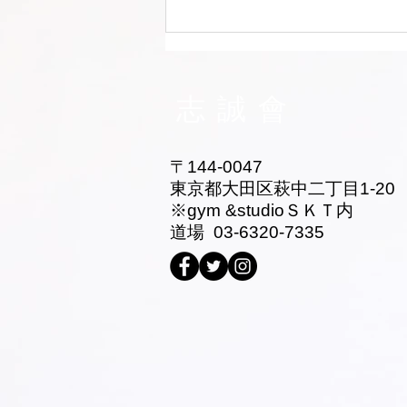
志誠會ファィティングトーナ
メント2026夏の陣！ 6/7開
催 ⑫
志誠會
〒144-0047
東京都大田区萩中二丁目1-20
​※gym &studioＳＫＴ内
道場 03-6320-7335