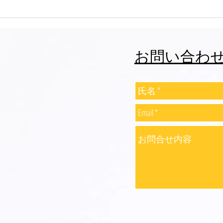
志誠會ファィティングトーナ
志誠
メント2026夏の陣！ 6/7開
メント
催 ⑫
催 
お問い合わ