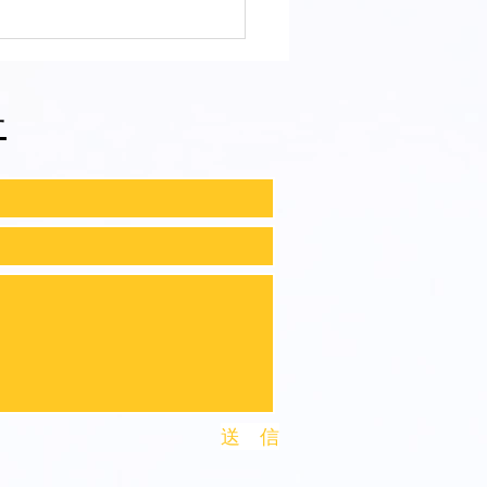
會ファィティングトーナ
2026夏の陣！ 6/7開
⑪
せ
送 信