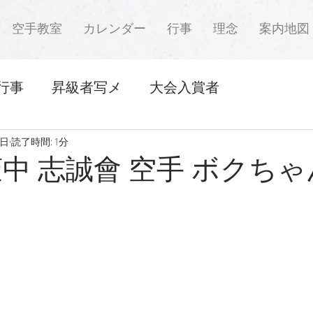
空手教室
カレンダー
行事
理念
案内地図
行事
昇級者写メ
大会入賞者
1日
読了時間: 1分
萩中 志誠會 空手 ボクち