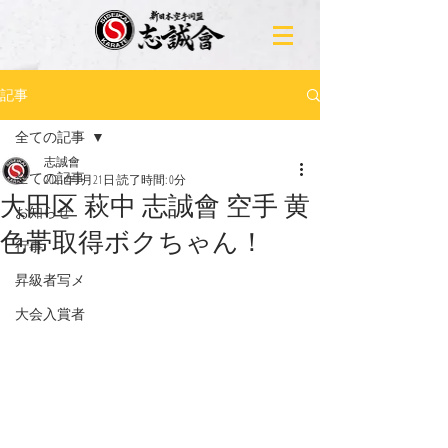
記事
全ての記事
志誠會
全ての記事
2021年1月21日
読了時間: 0分
大田区 萩中 志誠會 空手 黄
お知らせ
色帯取得ボクちゃん！
行事
昇級者写メ
大会入賞者