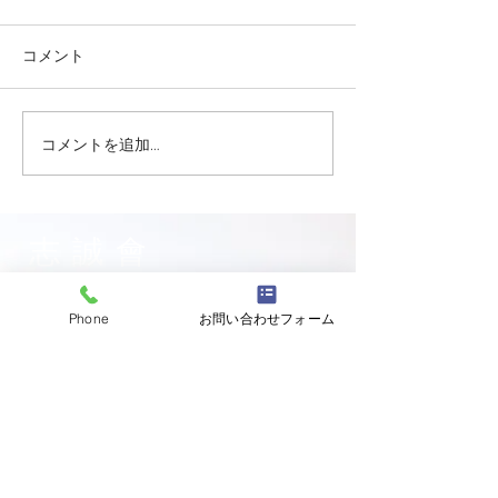
コメント
コメントを追加…
志誠會ファィティングト
志誠會ファィテ
ーナメント2026夏の陣！
ーナメント202
6/7開催 ⑫
6/7開催 ⑪
志誠會
〒144-0047
Phone
お問い合わせフォーム
東京都大田区萩中二丁目1-20
​※gym &studioＳＫＴ内
道場
03-6320-7335