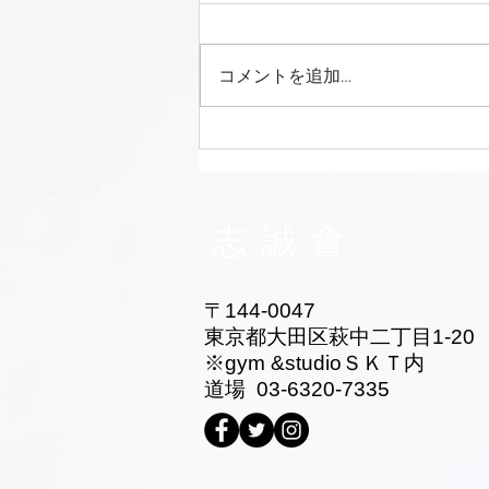
コメントを追加…
志誠會ファィティングトーナ
メント2026夏の陣！ 6/7開
催 ⑫
志誠會
〒144-0047
東京都大田区萩中二丁目1-20
​※gym &studioＳＫＴ内
道場 03-6320-7335