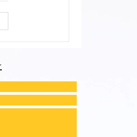
會ファィティングトーナ
2026夏の陣！ 6/7開
⑪
せ