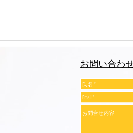
志誠會ファィティングトーナ
志誠
メント2026夏の陣！ 6/7開
メント
催 ⑫
催 
お問い合わ