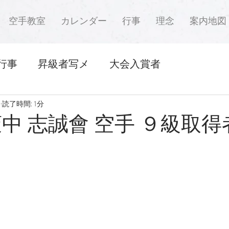
空手教室
カレンダー
行事
理念
案内地図
行事
昇級者写メ
大会入賞者
日
読了時間: 1分
萩中 志誠會 空手 ９級取得